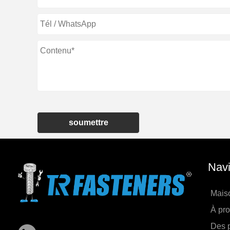
soumettre
Navi
Mais
À pr
Des p