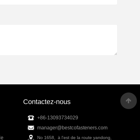
Contactez-nous
+86-13093734029
manager@bestcofasteners.com
le
No 1658, à l'est de la route yandong,