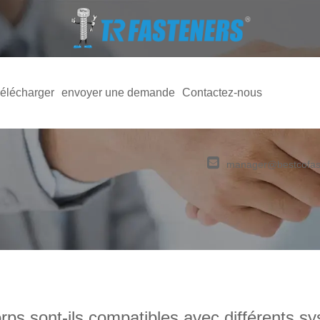
élécharger
envoyer une demande
Contactez-nous
manager@bestcofas
rps sont-ils compatibles avec différents s