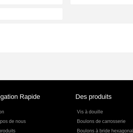
gation Rapide
Des produits
on
Vis à douille
opos de nous
Boulons de carrosserie
roduits
Boulons à bride hexagona