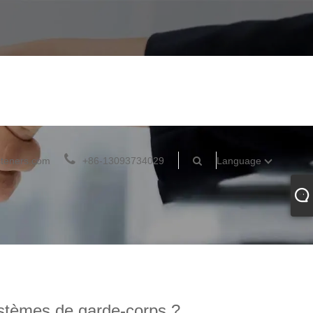
teners.com
+86-13093734029
Language
ystèmes de garde-corps ?