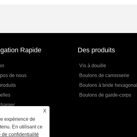
gation Rapide
Des produits
on
Vis à douille
opos de nous
Boulons de carrosserie
roduits
Boulons à bride hexagona
elles
Boulons de garde-corps
charger
X
yer une demande
ure expérience de
actez-nous
tenu. En utilisant ce
e de confidentialité