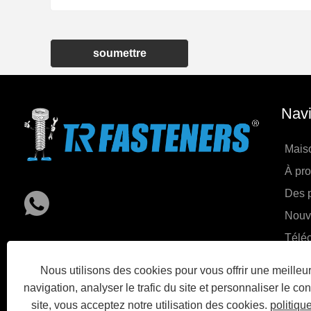
soumettre
Navi
Mais
À pr
Des p
Nouv
Télé
envo
Nous utilisons des cookies pour vous offrir une meille
Cont
navigation, analyser le trafic du site et personnaliser le con
site, vous acceptez notre utilisation des cookies.
politiqu