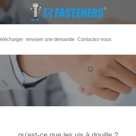
élécharger
envoyer une demande
Contactez-nous
manager@bestcofas
qu'est-ce que les vis à douille ?