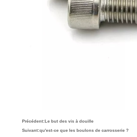
Précédent:
Le but des vis à douille
Suivant:
qu'est-ce que les boulons de carrosserie ?