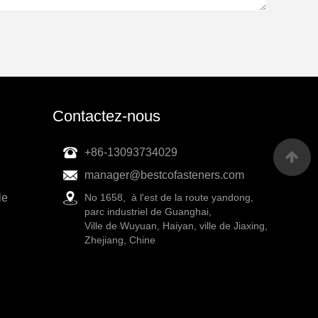
Contactez-nous
+86-13093734029
manager@bestcofasteners.com
le
No 1658, à l'est de la route yandong,
parc industriel de Guanghai,
Ville de Wuyuan, Haiyan, ville de Jiaxing,
Zhejiang, Chine