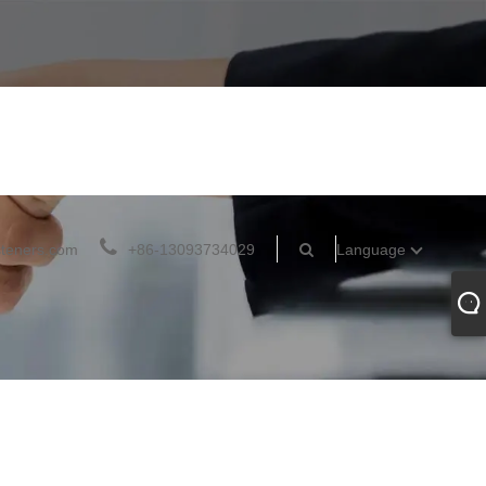
teners.com
+86-13093734029
Language